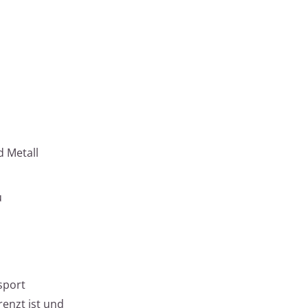
 Metall
u
sport
renzt ist und