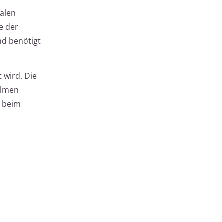
ralen
e der
nd benötigt
 wird. Die
olmen
t beim