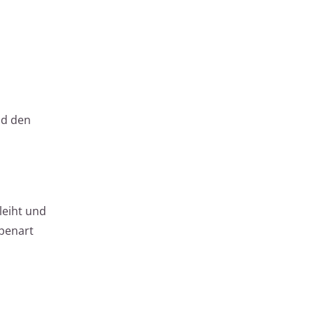
nd den
leiht und
ppenart