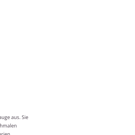
auge aus. Sie
schmalen
rien.