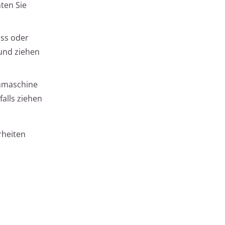
ten Sie
uss oder
 und ziehen
chmaschine
alls ziehen
rheiten