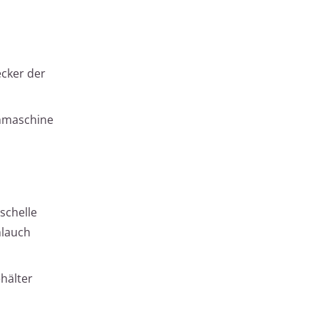
ecker der
chmaschine
schelle
hlauch
hälter