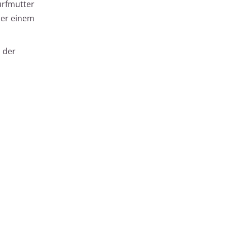
urfmutter
der einem
s der