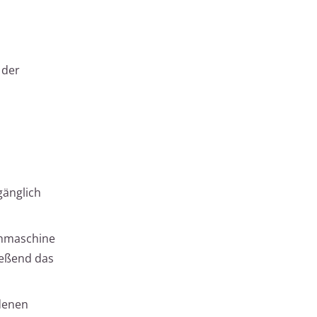
 der
gänglich
chmaschine
ießend das
ndenen