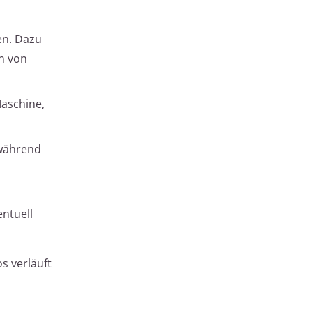
en. Dazu
n von
aschine,
 während
entuell
s verläuft