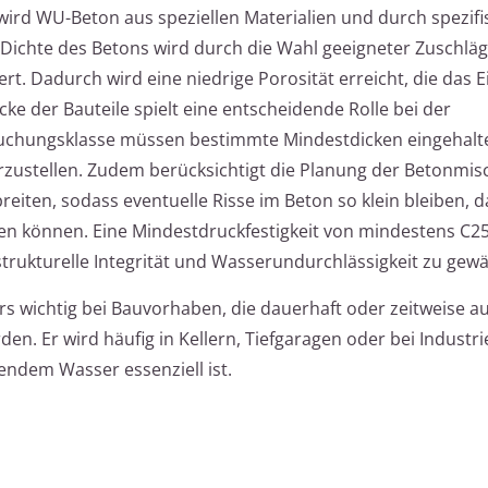
wird WU-Beton aus speziellen Materialien und durch spezifi
 Dichte des Betons wird durch die Wahl geeigneter Zuschlä
rt. Dadurch wird eine niedrige Porosität erreicht, die das 
ke der Bauteile spielt eine entscheidende Rolle bei der
ruchungsklasse müssen bestimmte Mindestdicken eingehalt
rzustellen. Zudem berücksichtigt die Planung der Betonmi
eiten, sodass eventuelle Risse im Beton so klein bleiben, da
en können. Eine Mindestdruckfestigkeit von mindestens C2
trukturelle Integrität und Wasserundurchlässigkeit zu gewä
s wichtig bei Bauvorhaben, die dauerhaft oder zeitweise au
en. Er wird häufig in Kellern, Tiefgaragen oder bei Industr
endem Wasser essenziell ist.