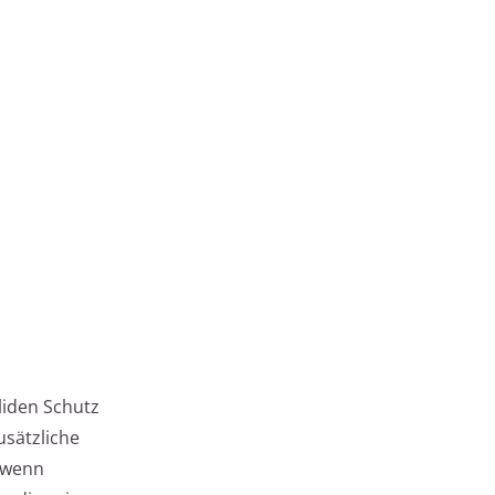
liden Schutz
sätzliche
 wenn