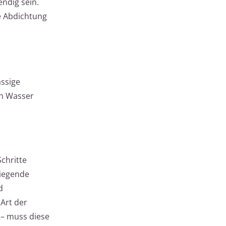
ndig sein.
e Abdichtung
ässige
on Wasser
chritte
liegende
d
 Art der
 – muss diese