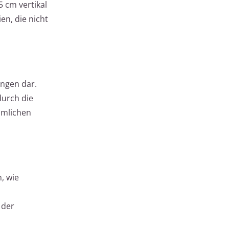
5 cm vertikal
en, die nicht
ngen dar.
durch die
mmlichen
, wie
 der