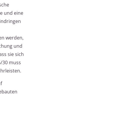
sche
ge und eine
Eindringen
en werden,
schung und
ss sie sich
5/30 muss
hrleisten.
f
iebauten