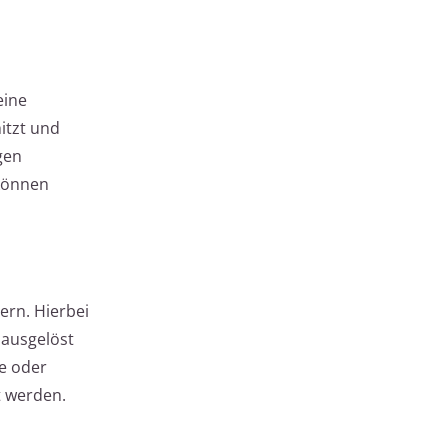
eine
itzt und
gen
 können
ern. Hierbei
 ausgelöst
re oder
t werden.