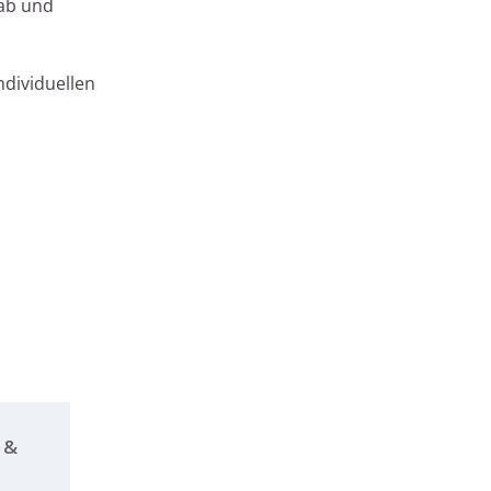
 ab und
dividuellen
 &