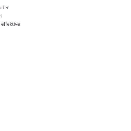
 oder
m
effektive