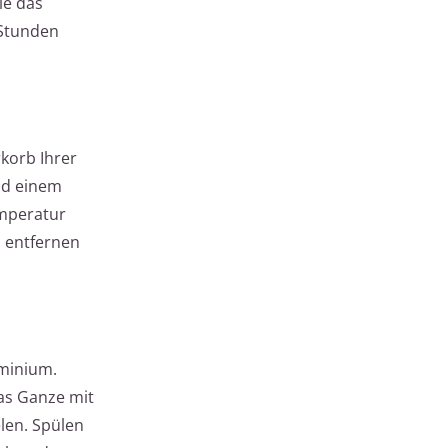
ie das
 Stunden
rkorb Ihrer
nd einem
emperatur
 entfernen
uminium.
das Ganze mit
len. Spülen