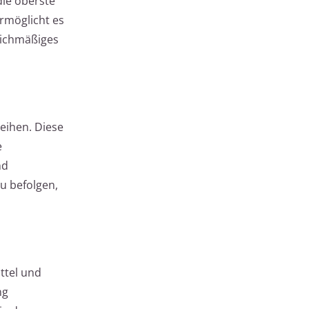
ie oberste
rmöglicht es
leichmäßiges
leihen. Diese
e
nd
u befolgen,
ttel und
ng