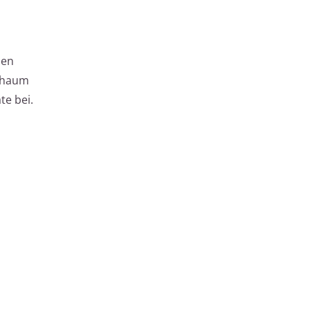
den
schaum
te bei.