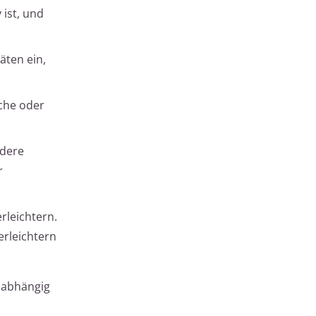
 ist, und
äten ein,
iche oder
ndere
r
rleichtern.
erleichtern
unabhängig