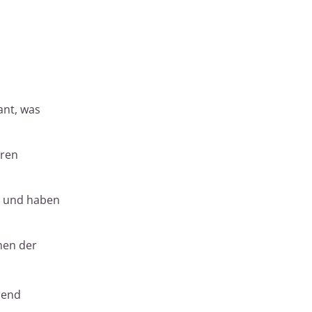
ant, was
eren
t und haben
men der
rend