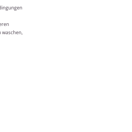
edingungen
eren
zu waschen,