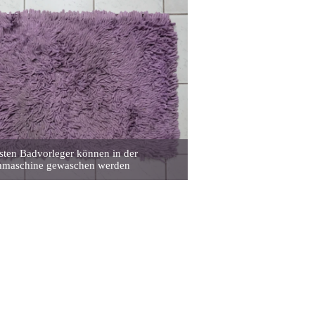
sten Badvorleger können in der
maschine gewaschen werden