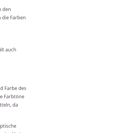
n den
m die Farben
ält auch
nd Farbe des
ie Farbtöne
tteln, da
optische