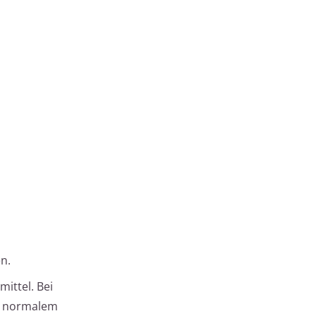
n.
ittel. Bei
it normalem