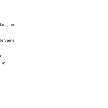
n langsames
ten eine
r
ung.