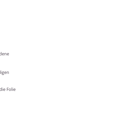
edene
digen
die Folie