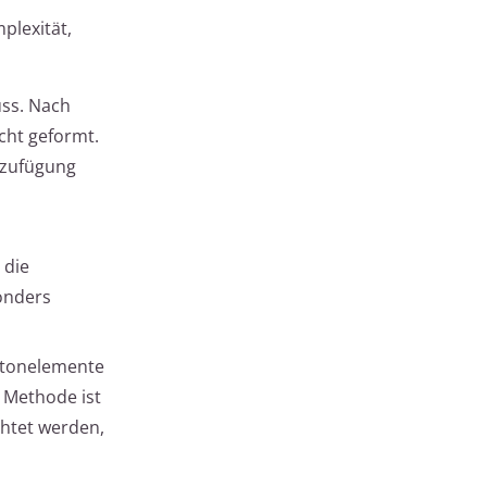
plexität,
uss. Nach
ht geformt.
inzufügung
 die
sonders
Betonelemente
 Methode ist
chtet werden,