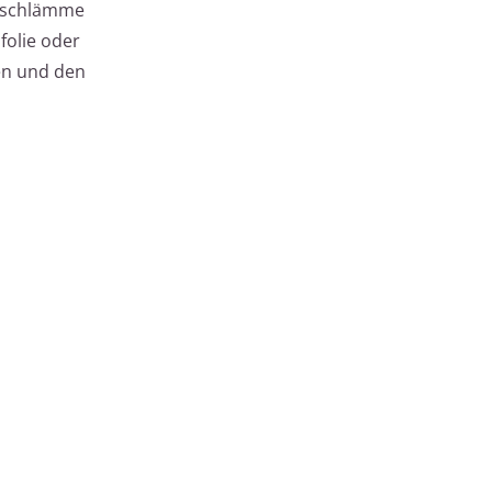
htschlämme
folie oder
en und den