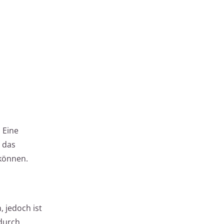
 Eine
 das
können.
, jedoch ist
durch