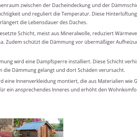
schenraum zwischen der Dacheindeckung und der Dämmschi
htigkeit und reguliert die Temperatur. Diese Hinterlüftung
längert die Lebensdauer des Daches.
gesetzte Schicht, meist aus Mineralwolle, reduziert Wärmev
ma. Zudem schützt die Dämmung vor übermäßiger Aufheizu
ng wird eine Dampfsperre installiert. Diese Schicht verhi
in die Dämmung gelangt und dort Schäden verursacht.
d eine Innenverkleidung montiert, die aus Materialien wie 
 für ein ansprechendes Inneres und erhöht den Wohnkomfor