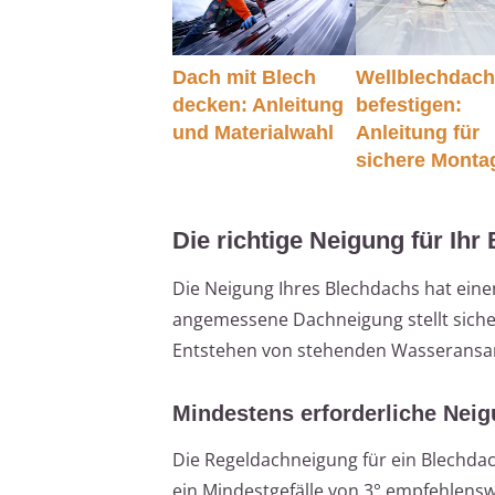
Dach mit Blech
Wellblechdac
decken: Anleitung
befestigen:
und Materialwahl
Anleitung für
sichere Monta
Die richtige Neigung für Ihr
Die Neigung Ihres Blechdachs hat einen
angemessene Dachneigung stellt sicher
Entstehen von stehenden Wasseransa
Mindestens erforderliche Nei
Die Regeldachneigung für ein Blechdach
ein Mindestgefälle von 3° empfehlens