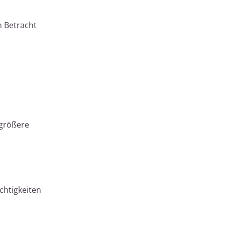
n Betracht
 größere
chtigkeiten