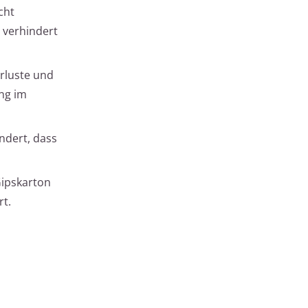
cht
 verhindert
erluste und
ng im
ndert, dass
Gipskarton
t.