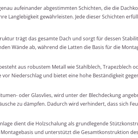
genau aufeinander abgestimmten Schichten, die die Dachko
re Langlebigkeit gewährleisten. Jede dieser Schichten erfüll
uktur trägt das gesamte Dach und sorgt für dessen Stabilit
agenden Wände ab, während die Latten die Basis für die Monta
besteht aus robustem Metall wie Stahlblech, Trapezblech o
 vor Niederschlag und bietet eine hohe Beständigkeit gege
Bitumen- oder Glasvlies, wird unter der Blechdeckung angeb
sche zu dämpfen. Dadurch wird verhindert, dass sich Feuc
nlage dient die Holzschalung als grundlegende Stützkonstru
e Montagebasis und unterstützt die Gesamtkonstruktion de