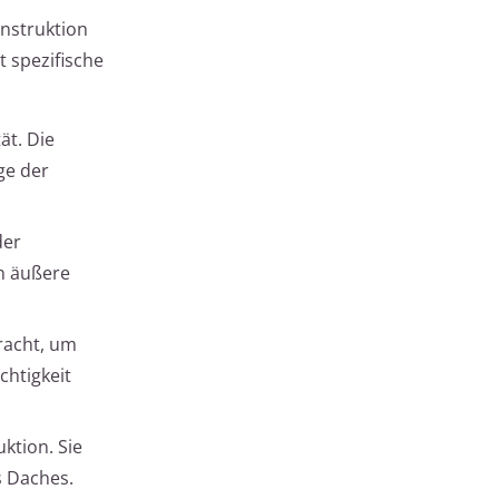
nstruktion
t spezifische
ät. Die
ge der
der
n äußere
racht, um
htigkeit
ktion. Sie
s Daches.