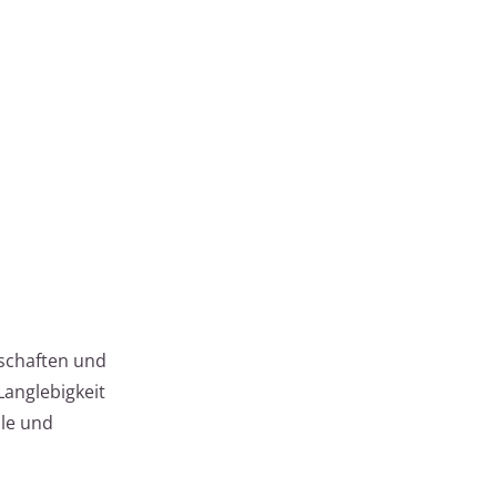
nschaften und
Langlebigkeit
ile und