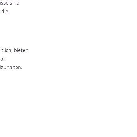
asse sind
 die
tlich, bieten
von
zuhalten.