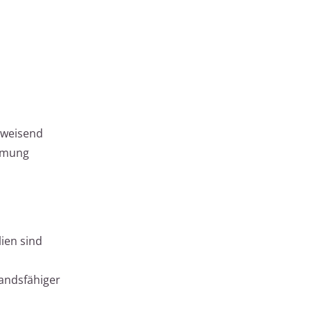
bweisend
ämmung
ien sind
andsfähiger