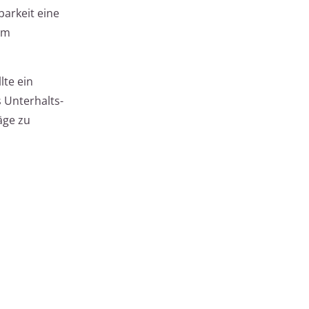
arkeit eine
im
lte ein
s Unterhalts-
äge zu