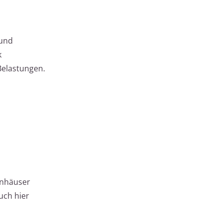
 und
k
Belastungen.
enhäuser
uch hier