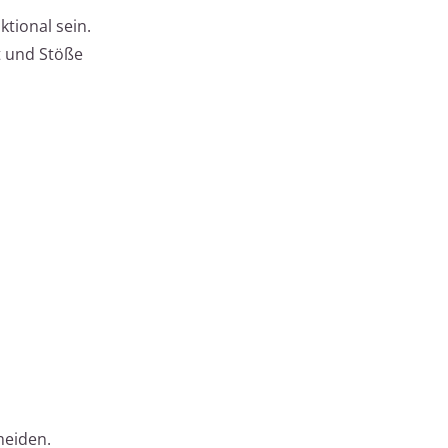
tional sein.
t und Stöße
meiden.