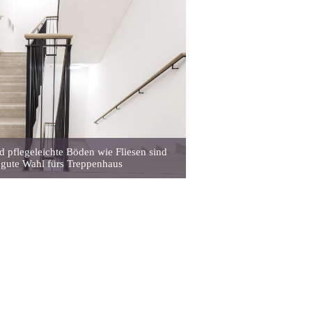
d pflegeleichte Böden wie Fliesen sind
 gute Wahl fürs Treppenhaus