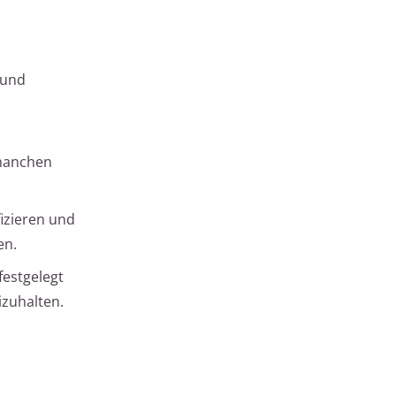
 und
 manchen
fizieren und
en.
festgelegt
izuhalten.