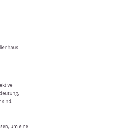
lienhaus
ektive
edeutung,
 sind.
ssen, um eine