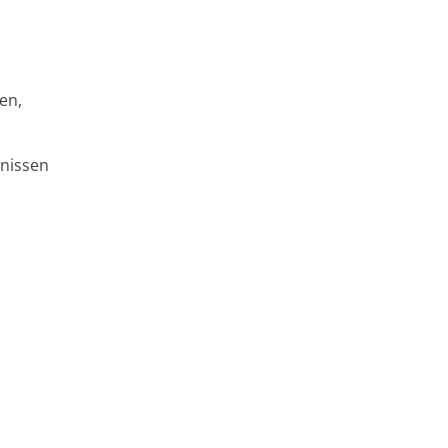
en,
rnissen