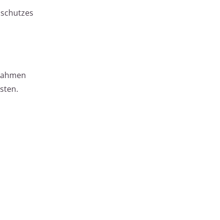
dschutzes
ßnahmen
sten.