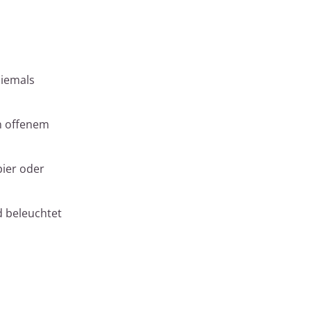
niemals
n offenem
ier oder
d beleuchtet