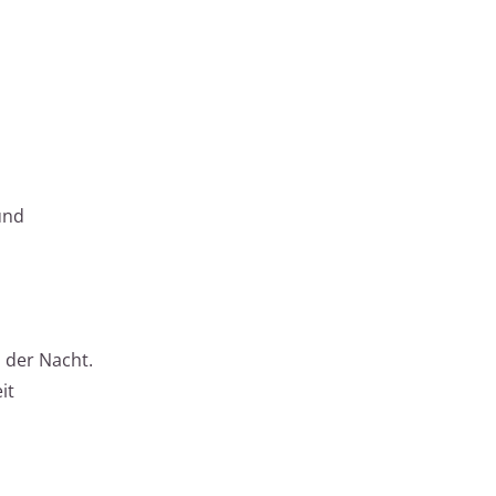
und
n der Nacht.
it