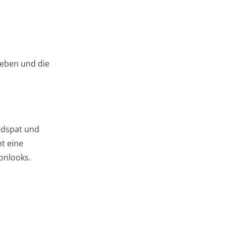
ieben und die
eldspat und
t eine
onlooks.