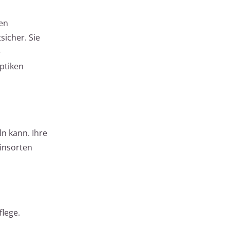
gen
icher. Sie
e
ptiken
ln kann. Ihre
einsorten
flege.