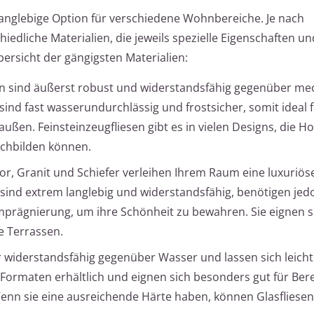
 langlebige Option für verschiedene Wohnbereiche. Je nach
iedliche Materialien, die jeweils spezielle Eigenschaften un
bersicht der gängigsten Materialien:
en sind äußerst robust und widerstandsfähig gegenüber m
ind fast wasserundurchlässig und frostsicher, somit ideal f
ßen. Feinsteinzeugfliesen gibt es in vielen Designs, die Ho
achbilden können.
r, Granit und Schiefer verleihen Ihrem Raum eine luxuriös
en sind extrem langlebig und widerstandsfähig, benötigen jed
Imprägnierung, um ihre Schönheit zu bewahren. Sie eignen 
e Terrassen.
r widerstandsfähig gegenüber Wasser und lassen sich leicht 
 Formaten erhältlich und eignen sich besonders gut für Ber
n sie eine ausreichende Härte haben, können Glasfliese