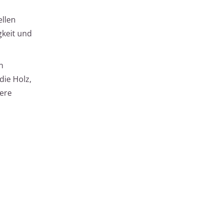
ellen
gkeit und
n
die Holz,
ere