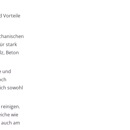
d Vorteile
echanischen
ür stark
lz, Beton
e und
och
sich sowohl
reinigen.
eiche wie
n auch am