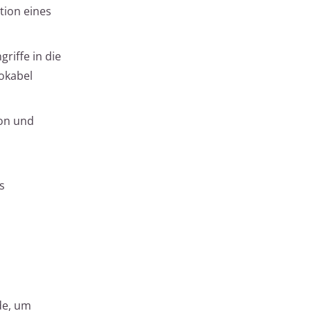
tion eines
riffe in die
okabel
ion und
s
de, um