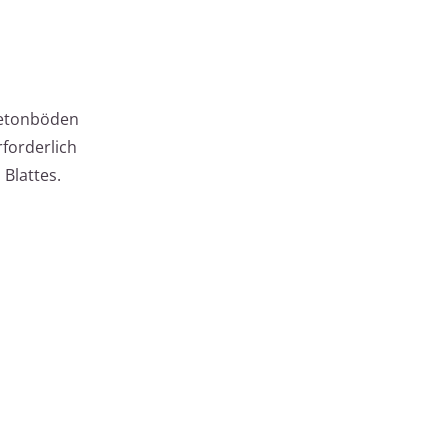
Betonböden
rforderlich
Blattes.