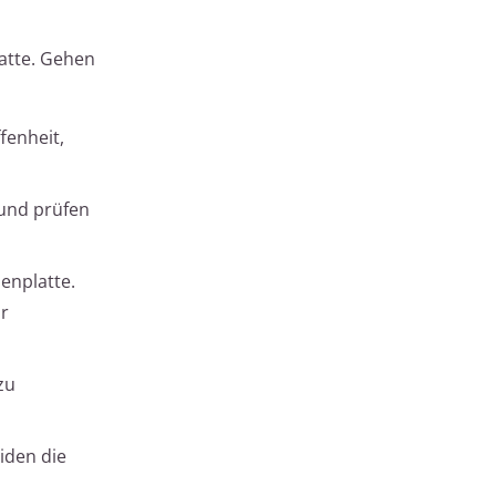
atte. Gehen
fenheit,
 und prüfen
enplatte.
ür
zu
iden die