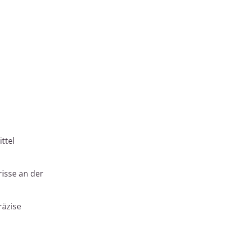
ttel
isse an der
räzise