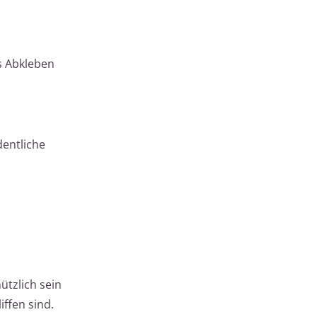
s Abkleben
dentliche
ützlich sein
ffen sind.