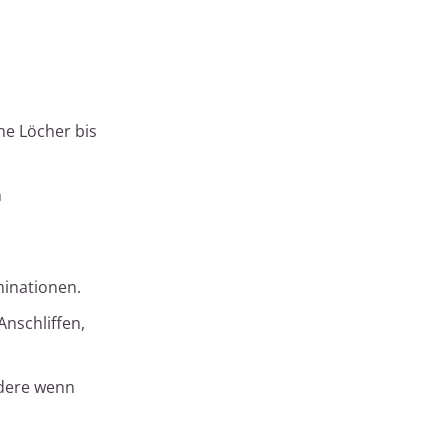
ne Löcher bis
n
minationen.
Anschliffen,
ndere wenn