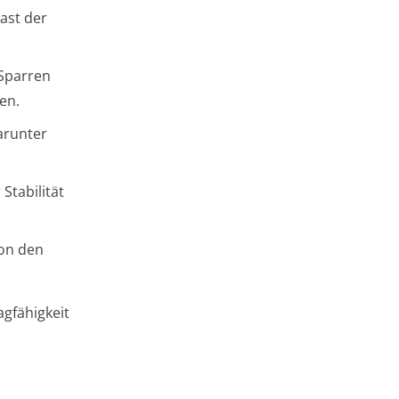
ast der
 Sparren
en.
darunter
Stabilität
von den
agfähigkeit