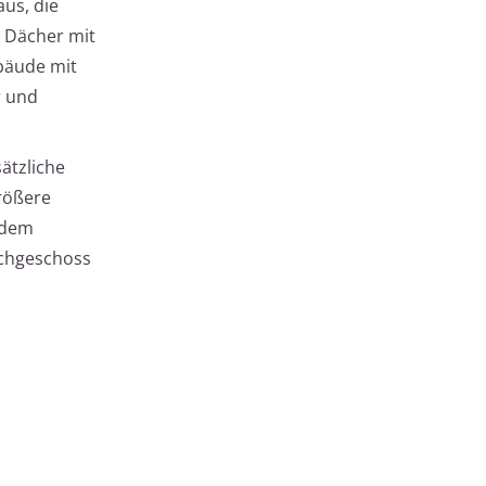
us, die
, Dächer mit
bäude mit
r und
ätzliche
größere
udem
achgeschoss