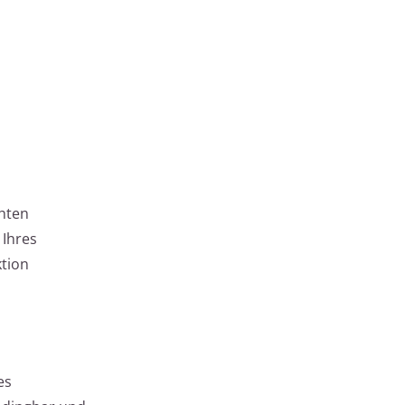
hten
 Ihres
ktion
es