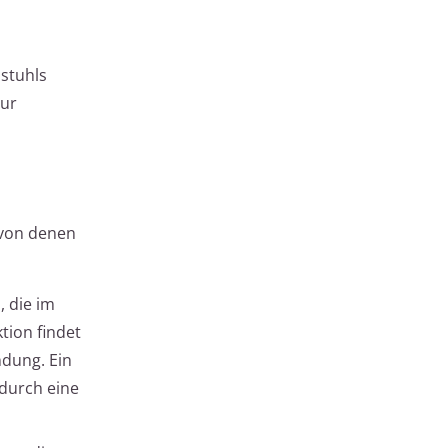
hstuhls
zur
 von denen
 die im
tion findet
dung. Ein
durch eine