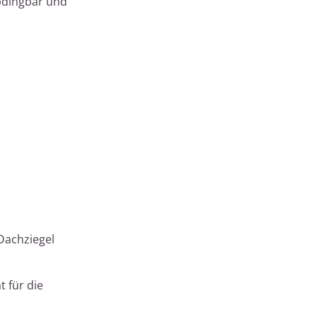
bdingbar und
Dachziegel
t für die