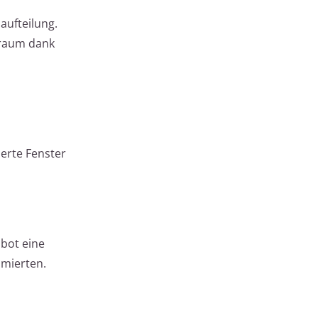
ufteilung.
uraum dank
erte Fenster
 bot eine
imierten.