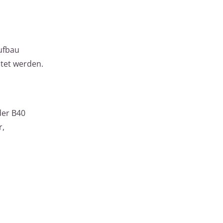
Aufbau
htet werden.
der B40
r,