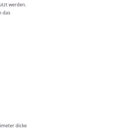
utzt werden.
n das
limeter dicke