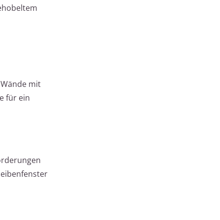
gehobeltem
 Wände mit
 für ein
forderungen
eibenfenster