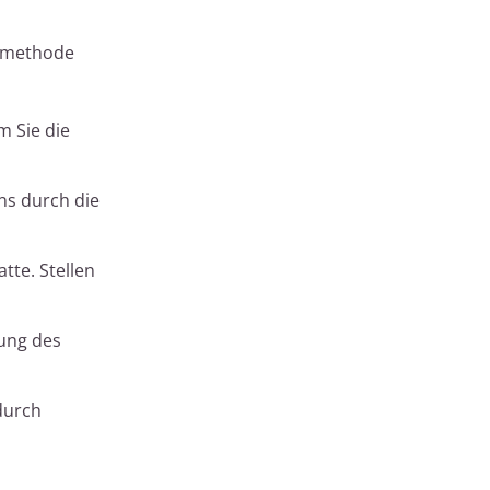
rdmethode
m Sie die
ns durch die
tte. Stellen
nung des
durch