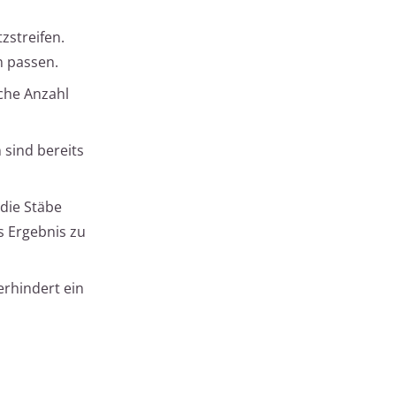
zstreifen.
n passen.
iche Anzahl
n sind bereits
 die Stäbe
s Ergebnis zu
erhindert ein