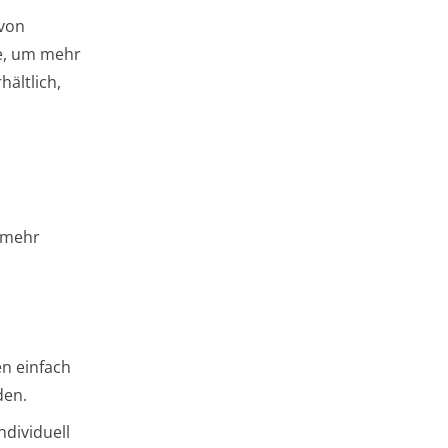
 von
de, um mehr
hältlich,
r mehr
en einfach
den.
dividuell