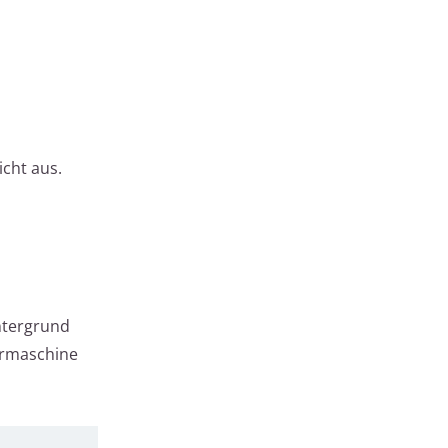
icht aus.
ntergrund
hrmaschine