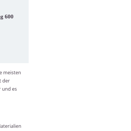
g 600
ie meisten
t der
r und es
aterialien