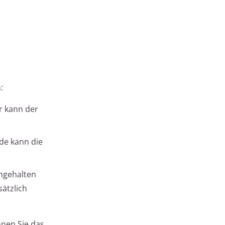
:
r kann der
de kann die
ingehalten
ätzlich
nen Sie das