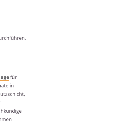
urchführen,
lage
für
ate in
utzschicht,
r
achkundige
ahmen