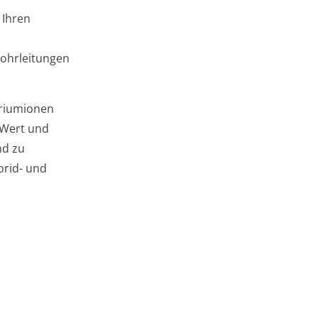
 Ihren
Rohrleitungen
triumionen
-Wert und
nd zu
orid- und