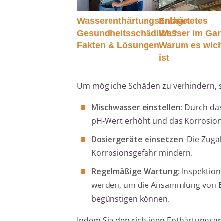
Wasserenthärtungsanlage:
Enthärtetes
Gesundheitsschädlich?
Wasser im Gar
Fakten & Lösungen
Warum es wich
ist
Um mögliche Schäden zu verhindern, s
Mischwasser einstellen
: Durch da
pH-Wert erhöht und das Korrosion
Dosiergeräte einsetzen
: Die Zug
Korrosionsgefahr mindern.
Regelmäßige Wartung
: Inspektio
werden, um die Ansammlung von Bak
begünstigen können.
Indem Sie den richtigen Enthärtungs