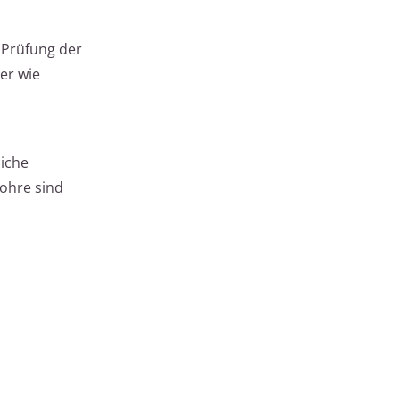
 Prüfung der
er wie
liche
rohre sind