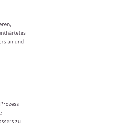
eren,
enthärtetes
ers an und
 Prozess
e
assers zu