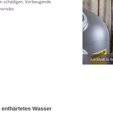
en schädigen. Vorbeugende
srisiko.
Lochfraß in de
 enthärtetes Wasser