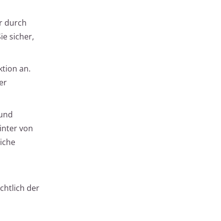
er durch
e sicher,
tion an.
er
 und
inter von
iche
chtlich der