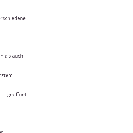
erschiedene
en als auch
enztem
cht geöffnet
r: