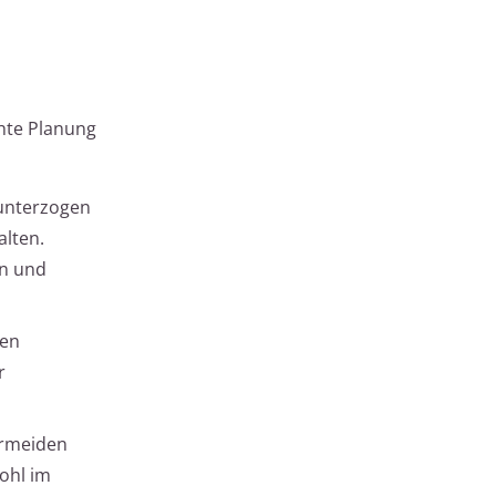
chte Planung
 unterzogen
alten.
en und
gen
r
ermeiden
ohl im