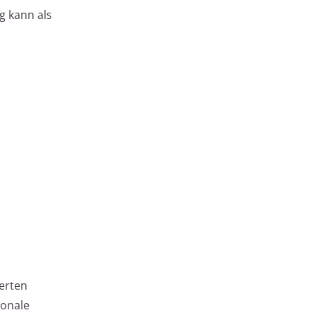
g kann als
erten
ionale