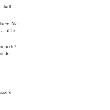
 die Ihr
luten. Dies
v auf Ihr
odurch Sie
it der
essere