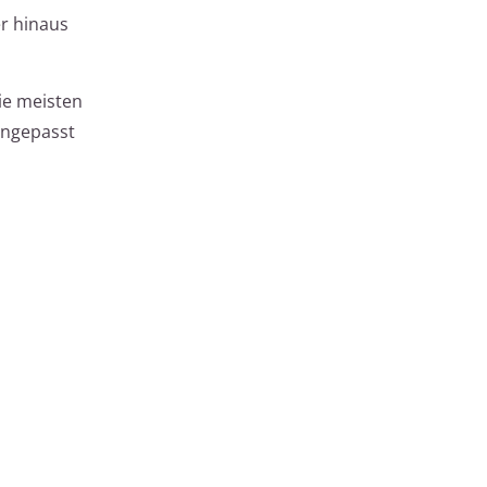
er hinaus
ie meisten
angepasst