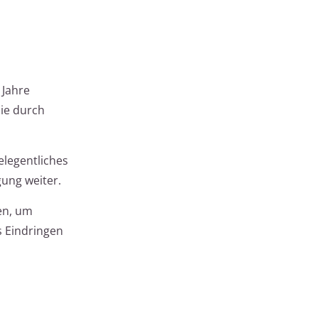
 Jahre
die durch
elegentliches
gung weiter.
en, um
s Eindringen