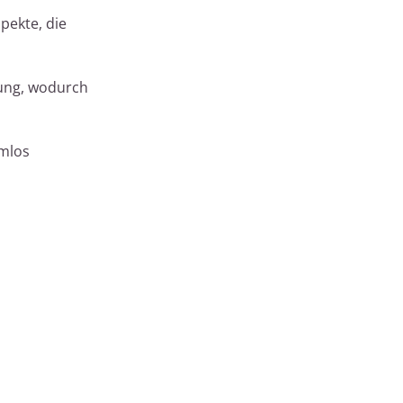
pekte, die
tung, wodurch
emlos