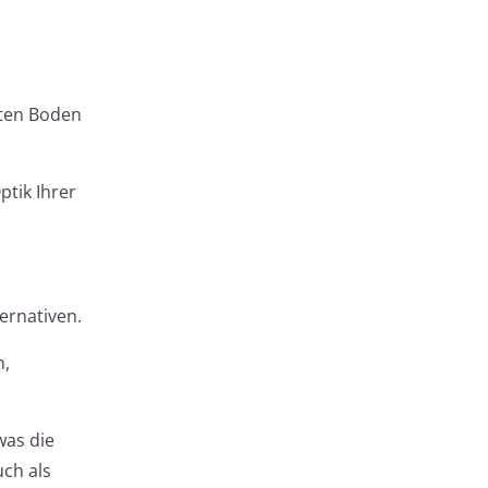
mten Boden
ptik Ihrer
ernativen.
n,
was die
ch als