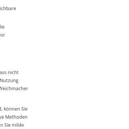
eichbare
die
vor
ass nicht
d Nutzung
e Weichmacher
d, können Sie
sive Methoden
n Sie milde