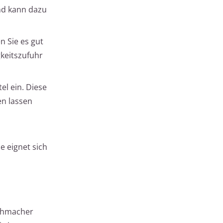
nd kann dazu
n Sie es gut
gkeitszufuhr
l ein. Diese
en lassen
e eignet sich
ichmacher