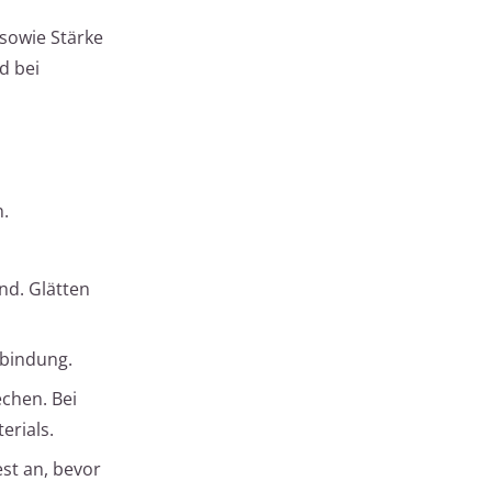
 sowie Stärke
d bei
n.
nd. Glätten
rbindung.
echen. Bei
erials.
est an, bevor