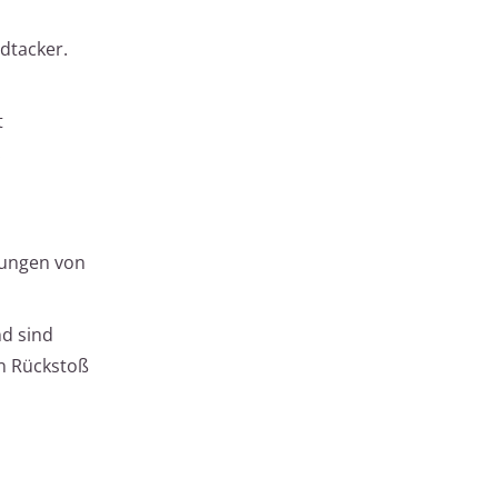
dtacker.
t
.
gungen von
nd sind
en Rückstoß