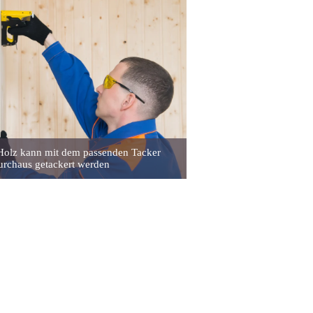
 Holz kann mit dem passenden Tacker
urchaus getackert werden