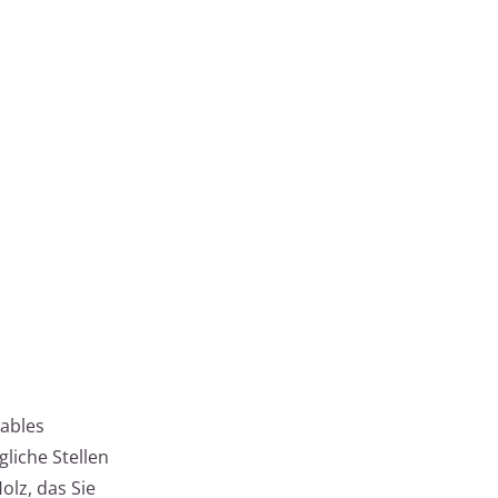
tables
liche Stellen
olz, das Sie