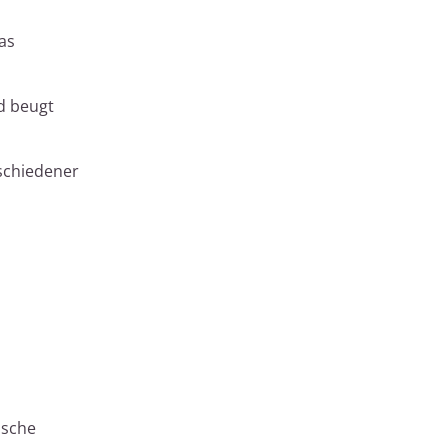
as
d beugt
rschiedener
ische