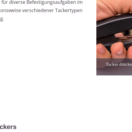
 für diverse Befestigungsaufgaben im
ktionsweise verschiedener Tackertypen
g.
Tacker drücke
ackers