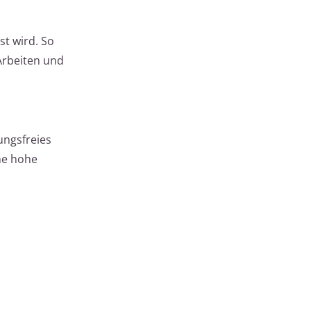
st wird. So
 Arbeiten und
ungsfreies
ine hohe