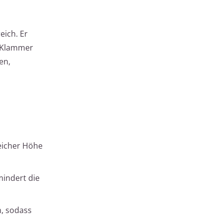
eich. Er
e Klammer
en,
eicher Höhe
mindert die
n, sodass