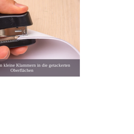
n kleine Klammern in die getackerten
Oberflächen