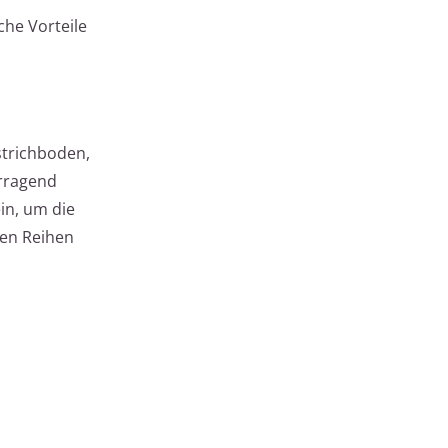
che Vorteile
strichboden,
orragend
in, um die
ten Reihen