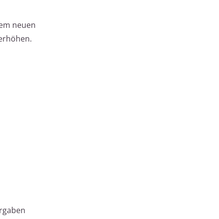
 dem neuen
 erhöhen.
orgaben