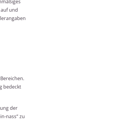
ichmäßiges
 auf und
llerangaben
 Bereichen.
ig bedeckt
tung der
in-nass“ zu