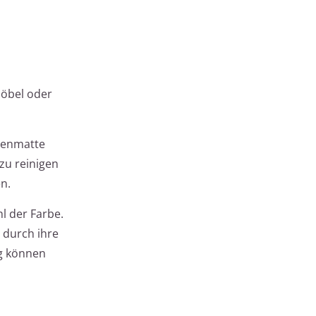
Möbel oder
idenmatte
zu reinigen
n.
l der Farbe.
 durch ihre
ng können