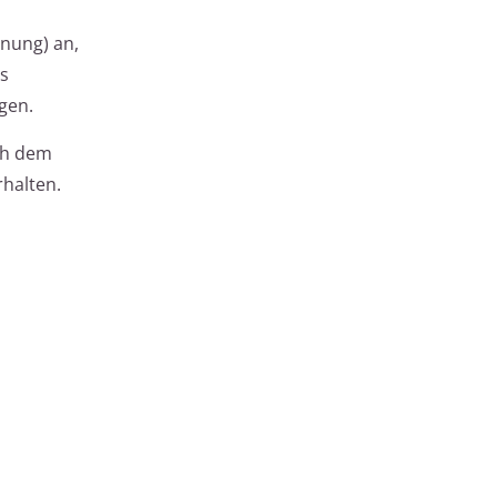
rnung) an,
ls
gen.
ch dem
rhalten.