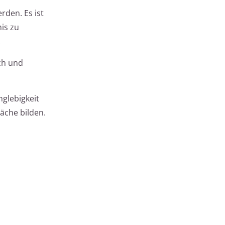
den. Es ist
is zu
.
ch und
glebigkeit
läche bilden.