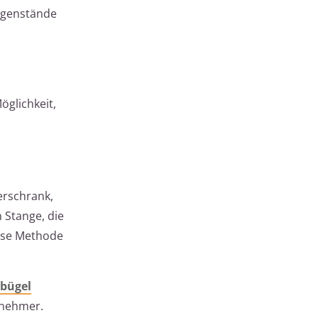
egenstände
öglichkeit,
erschrank,
 Stange, die
iese Methode
rbügel
enehmer.