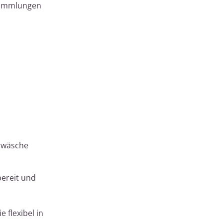
nsammlungen
erwäsche
bereit und
 flexibel in