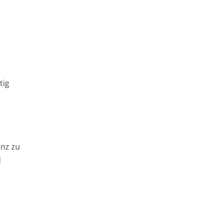
tig
anz zu
d