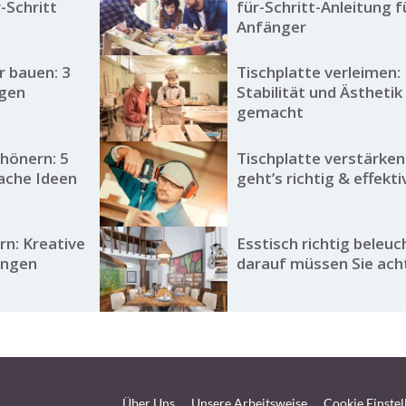
r-Schritt
für-Schritt-Anleitung f
Anfänger
r bauen: 3
Tischplatte verleimen:
ngen
Stabilität und Ästhetik
gemacht
chönern: 5
Tischplatte verstärken
fache Ideen
geht’s richtig & effekti
rn: Kreative
Esstisch richtig beleuc
ungen
darauf müssen Sie ach
Über Uns
Unsere Arbeitsweise
Cookie Einste