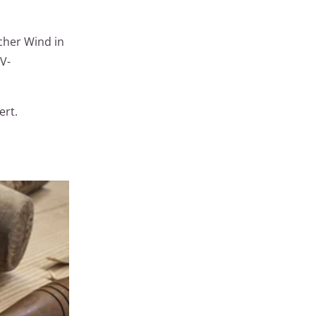
scher Wind in
V-
ert.