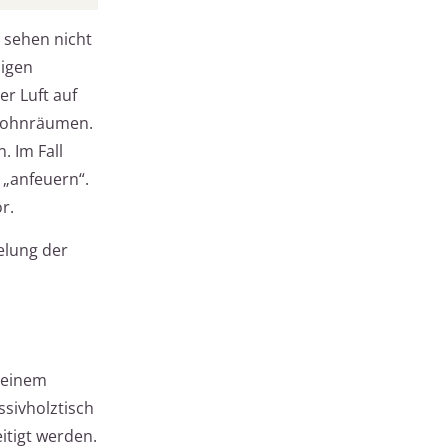
 sehen nicht
digen
r Luft auf
n Wohnräumen.
. Im Fall
 „anfeuern“.
r.
elung der
i einem
ssivholztisch
itigt werden.