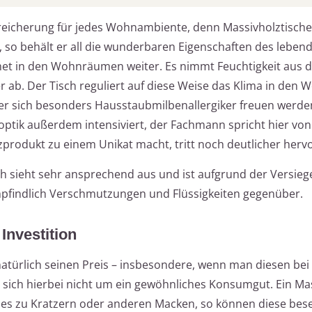
Bereicherung für jedes Wohnambiente, denn Massivholztische
ch, so behält er all die wunderbaren Eigenschaften des leben
tmet in den Wohnräumen weiter. Es nimmt Feuchtigkeit aus de
er ab. Der Tisch reguliert auf diese Weise das Klima in de
er sich besonders Hausstaubmilbenallergiker freuen werden
optik außerdem intensiviert, der Fachmann spricht hier von
zprodukt zu einem Unikat macht, tritt noch deutlicher hervo
sch sieht sehr ansprechend aus und ist aufgrund der Versieg
pfindlich Verschmutzungen und Flüssigkeiten gegenüber.
Investition
natürlich seinen Preis – insbesondere, wenn man diesen be
es sich hierbei nicht um ein gewöhnliches Konsumgut. Ein Ma
 es zu Kratzern oder anderen Macken, so können diese bese