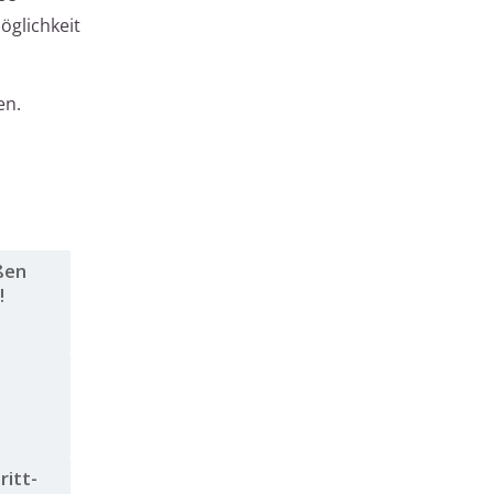
öglichkeit
en.
ßen
!
e
r
ritt-