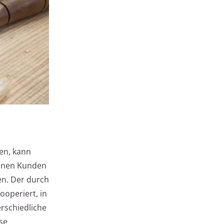
en, kann
 denen Kunden
en. Der durch
ooperiert, in
erschiedliche
se