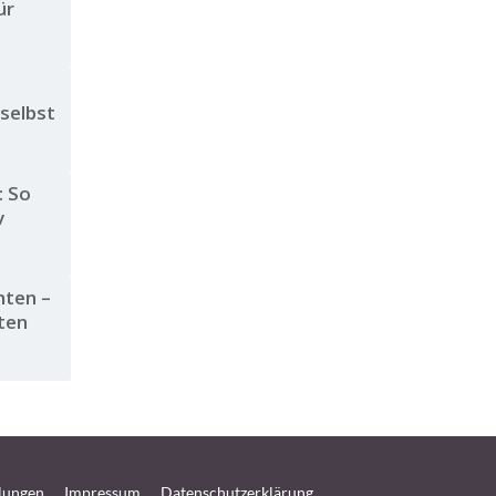
ür
 selbst
: So
v
hten –
ten
llungen
Impressum
Datenschutzerklärung