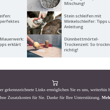
Mischung!
eifen:
Stein schleifen mit
 perfektes
Winkelschleifer: Tipps 
Anleitung
 Mauerwerk:
Dünnbettmörtel-
ps erklärt
Trockenzeit: So trockn
richtig!
er gekennzeichnete Links ermöglichen Sie es uns, weiterhin 
ohne Zusatzkosten für Sie. Danke für Ihre Unterstützung.
Meh