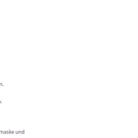
n.
.
ubmaske und