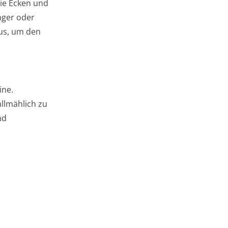
wie Ecken und
nger oder
aus, um den
ine.
llmählich zu
nd