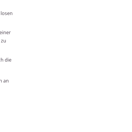
 losen
einer
 zu
h die
n an