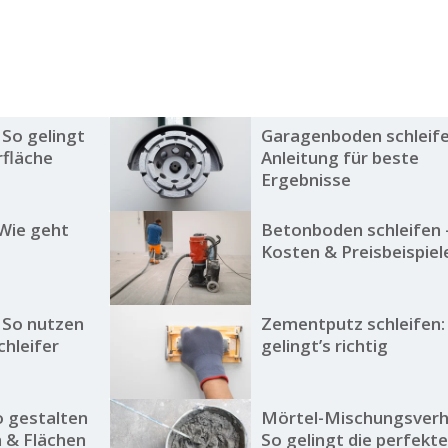
 So gelingt
Garagenboden schleife
rfläche
Anleitung für beste
Ergebnisse
 Wie geht
Betonboden schleifen 
Kosten & Preisbeispiel
: So nutzen
Zementputz schleifen:
chleifer
gelingt’s richtig
o gestalten
Mörtel-Mischungsverhä
n & Flächen
So gelingt die perfekt