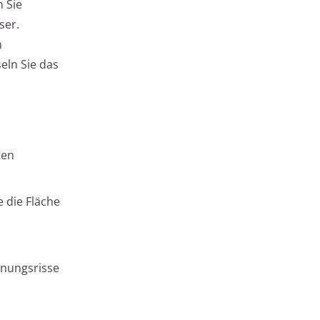
 Sie
ser.
n
eln Sie das
ten
 die Fläche
nnungsrisse