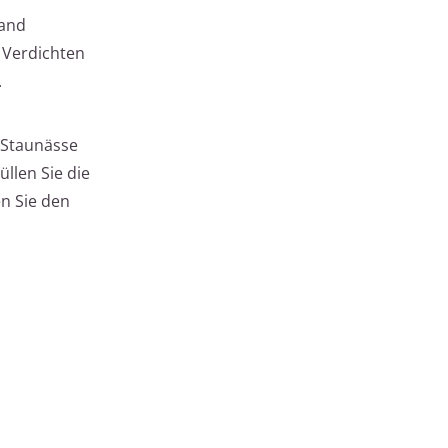
Sand
 Verdichten
.
 Staunässe
llen Sie die
en Sie den