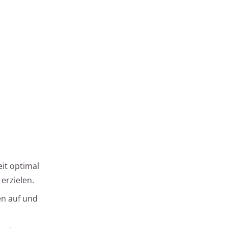
it optimal
erzielen.
en auf und