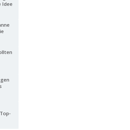
e Idee
anne
ie
ollten
egen
s
 Top-