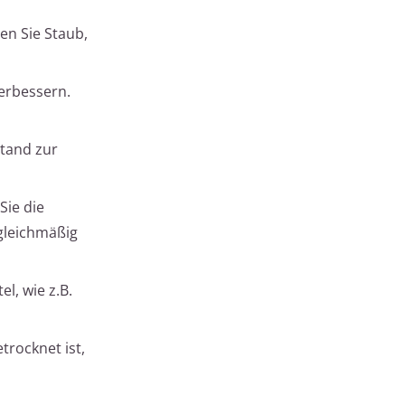
en Sie Staub,
verbessern.
stand zur
Sie die
 gleichmäßig
l, wie z.B.
trocknet ist,