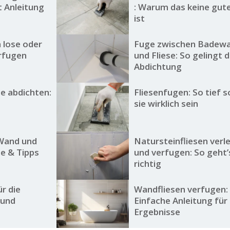
tt Anleitung
: Warum das keine gut
ist
 lose oder
Fuge zwischen Badew
rfugen
und Fliese: So gelingt d
Abdichtung
 abdichten:
Fliesenfugen: So tief s
sie wirklich sein
 Wand und
Natursteinfliesen verl
e & Tipps
und verfugen: So geht’
richtig
ür die
Wandfliesen verfugen:
 und
Einfache Anleitung für
Ergebnisse