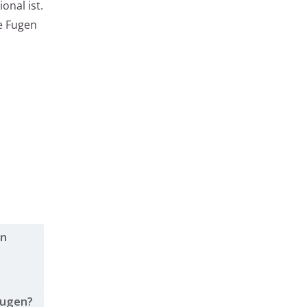
onal ist.
re Fugen
en
fugen?