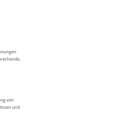
annungen
sprechende,
ung von
 Rissen und