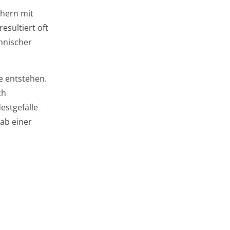
chern mit
esultiert oft
hnischer
e entstehen.
ch
estgefälle
ab einer