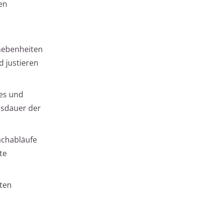
en
Unebenheiten
 justieren
es und
nsdauer der
achabläufe
te
ten