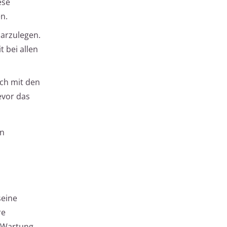
ese
n.
arzulegen.
t bei allen
ch mit den
evor das
en
seine
re
 Wartung