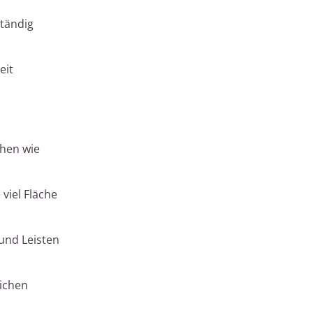
ständig
eit
chen wie
viel Fläche
und Leisten
eichen