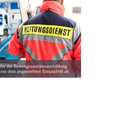
für die Rettungssanitäterausbildung
von dem angestrebten Einsatzfeld ab