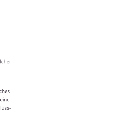
elcher
h
iches
 eine
luss-