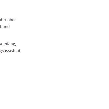
ührt aber
rt und
gsumfang,
gsassistent