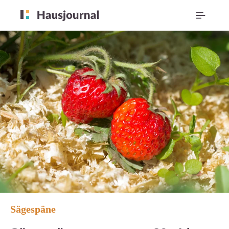
Sägespäne