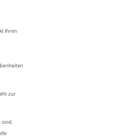
kt Ihren
ebenheiten
eht zur
 sind.
lle