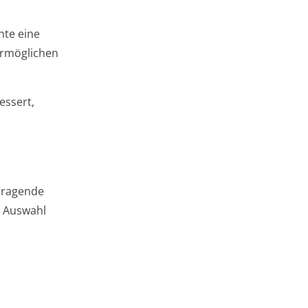
nte eine
ermöglichen
essert,
orragende
e Auswahl