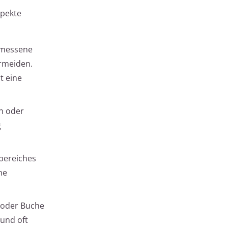
spekte
gemessene
rmeiden.
t eine
n oder
g
sbereiches
he
e oder Buche
 und oft