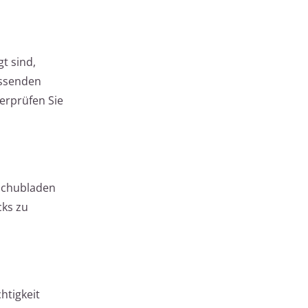
t sind,
assenden
erprüfen Sie
Schubladen
cks zu
htigkeit