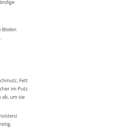
tändige
ie Böden
.
Schmutz, Fett
öcher im Putz
 ab, um sie
nsistenz
nötig.