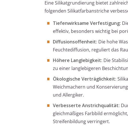
Eine Silikatgrundierung bietet zahlreic
folgenden Silikatfarbanstriche verbess
Tiefenwirksame Verfestigung:
Die
effektiv, besonders wichtig bei p
Diffusionsoffenheit:
Die hohe Wass
Feuchtediffusion, reguliert das R
Höhere Langlebigkeit:
Die Stabili
zu einer langlebigeren Beschichtun
Ökologische Verträglichkeit:
Silik
Weichmachern und Konservierungss
und Allergiker.
Verbesserte Anstrichqualität:
Dur
gleichmäßiges Farbbild ermöglicht
Streifenbildung verringert.