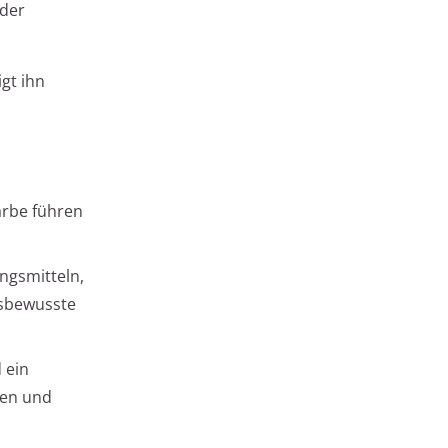
 der
gt ihn
arbe führen
ngsmitteln,
tsbewusste
 ein
ken und