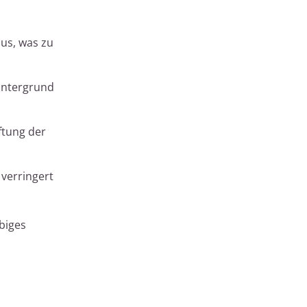
us, was zu
 Untergrund
ftung der
 verringert
ebiges