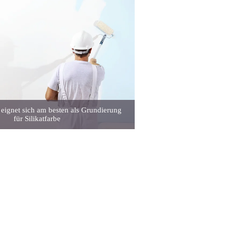
 eignet sich am besten als Grundierung
für Silikatfarbe