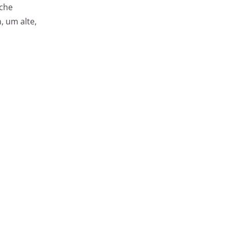
sche
 um alte,