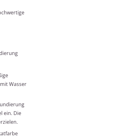
hochwertige
ndierung
ßige
0 mit Wasser
Grundierung
 ein. Die
rzielen.
katfarbe