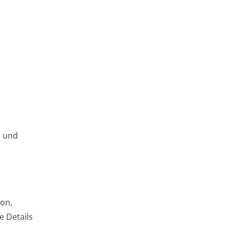
n und
kon,
e Details