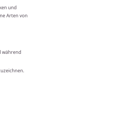
iken und
ene Arten von
al während
zuzeichnen.