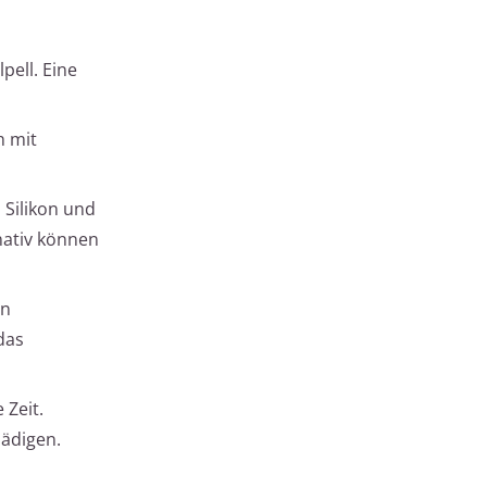
pell. Eine
h mit
 Silikon und
nativ können
on
das
 Zeit.
hädigen.