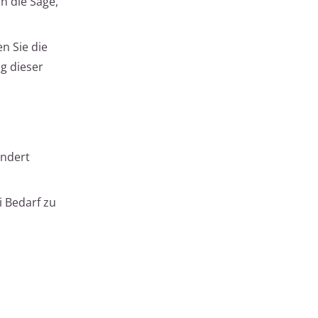
h die Säge,
n Sie die
g dieser
indert
i Bedarf zu