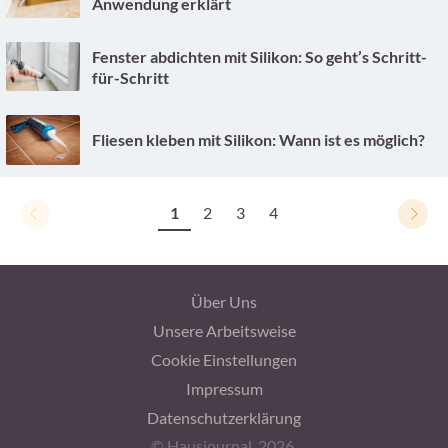
Anwendung erklärt
Fenster abdichten mit Silikon: So geht’s Schritt-
für-Schritt
Fliesen kleben mit Silikon: Wann ist es möglich?
1
2
3
4
Über Uns
Unsere Arbeitsweise
Cookie Einstellungen
Impressum
Datenschutzerklärung
© Hausjournal, 2026.