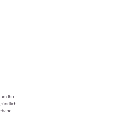
, um Ihrer
gründlich
beband