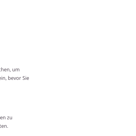
echen, um
in, bevor Sie
hen zu
ten.