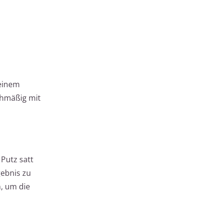
 einem
chmäßig mit
 Putz satt
gebnis zu
, um die