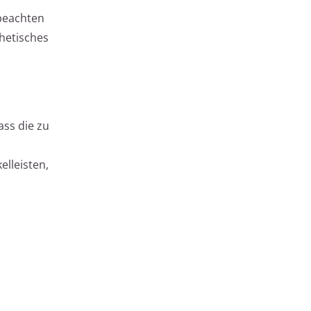
 beachten
thetisches
ass die zu
lleisten,