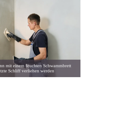
ann mit einem feuchten Schwammbrett
etzte Schliff verliehen werden