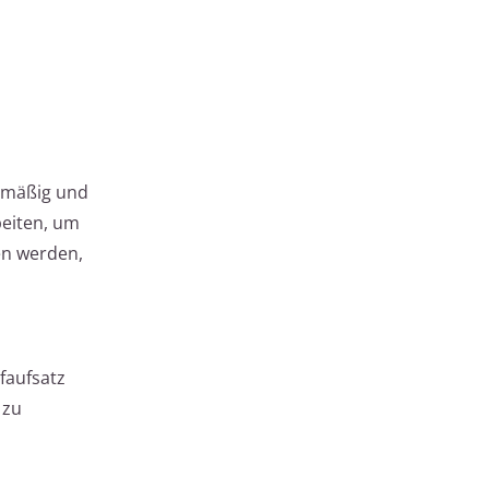
chmäßig und
beiten, um
fen werden,
faufsatz
 zu