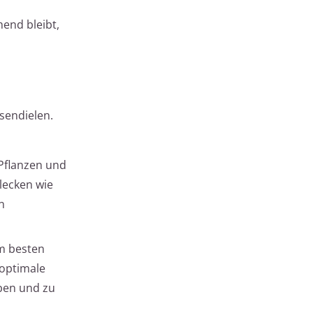
end bleibt,
ssendielen.
 Pflanzen und
lecken wie
n
am besten
 optimale
eben und zu