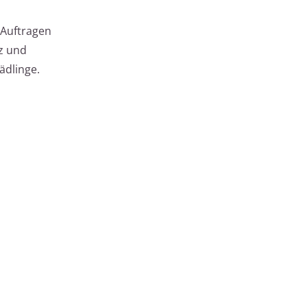
s Auftragen
z und
ädlinge.