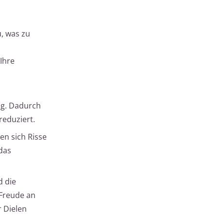
u, was zu
Ihre
ng. Dadurch
reduziert.
en sich Risse
 das
d die
 Freude an
r Dielen