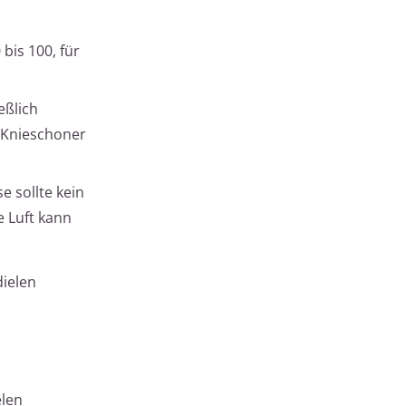
bis 100, für
eßlich
 Knieschoner
e sollte kein
 Luft kann
dielen
elen