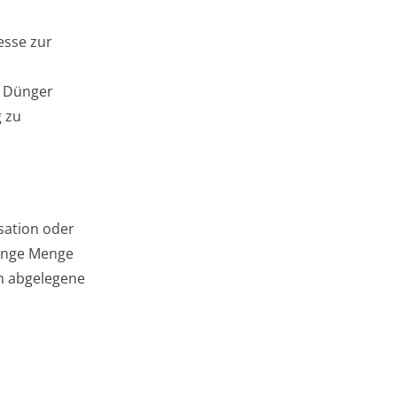
esse zur
s Dünger
g zu
sation oder
ringe Menge
em abgelegene