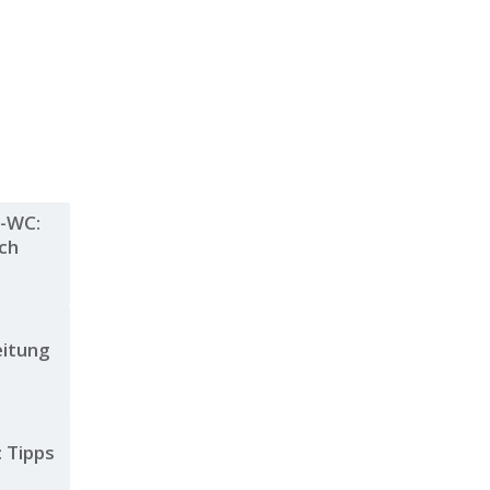
-WC:
sch
eitung
 Tipps