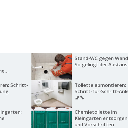
Stand-WC gegen Wand
So gelingt der Austau
he
en: Schritt-
Toilette abmontieren:
tung
Schritt-für-Schritt-Anl
🚽🔧
eingarten:
Chemietoilette im
he
Kleingarten entsorgen:
und Vorschriften