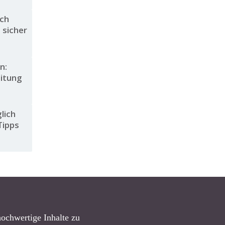
ich
 sicher
n:
eitung
lich
Tipps
hochwertige Inhalte zu