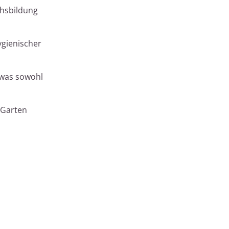
chsbildung
ygienischer
 was sowohl
 Garten