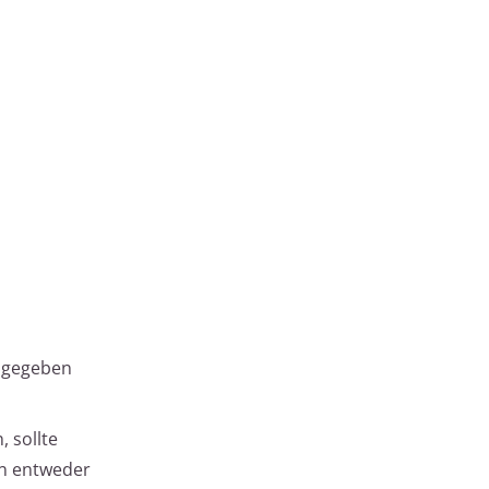
r gegeben
 sollte
en entweder