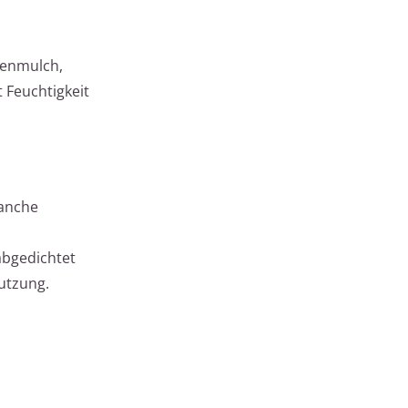
denmulch,
 Feuchtigkeit
Manche
abgedichtet
Nutzung.