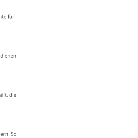
te für
 dienen.
lft, die
ern. So