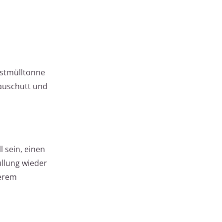
estmülltonne
Bauschutt und
 sein, einen
üllung wieder
derem