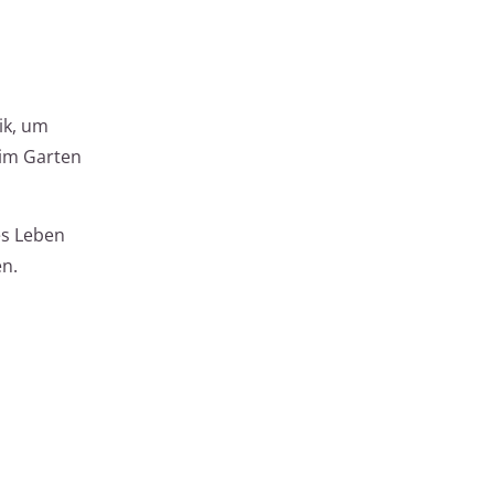
ik, um
 im Garten
es Leben
en.