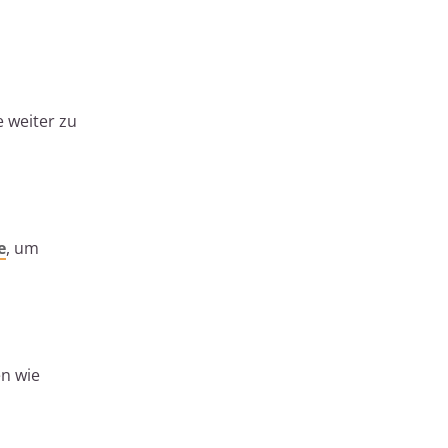
e weiter zu
e
, um
en wie