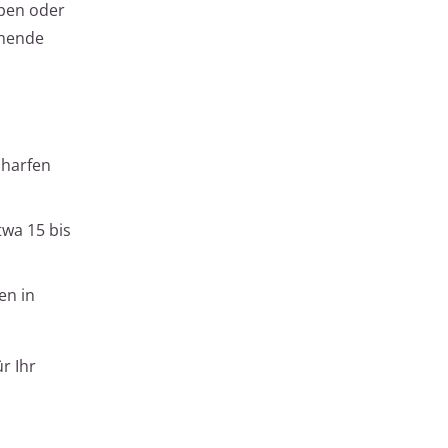
pen oder
ehende
charfen
twa 15 bis
en in
r Ihr