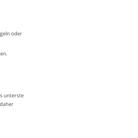
geln oder
en.
s unterste
 daher