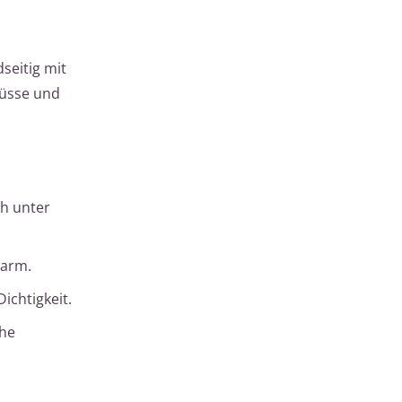
seitig mit
lüsse und
ch unter
sarm.
ichtigkeit.
che