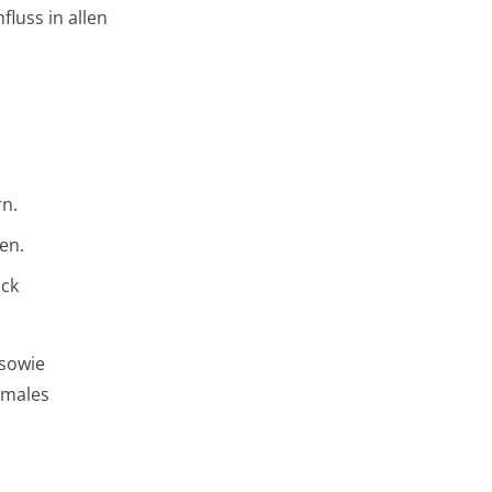
luss in allen
n.
en.
uck
 sowie
imales