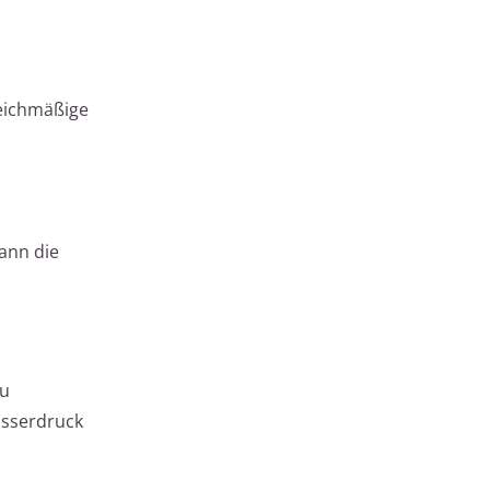
leichmäßige
kann die
zu
asserdruck