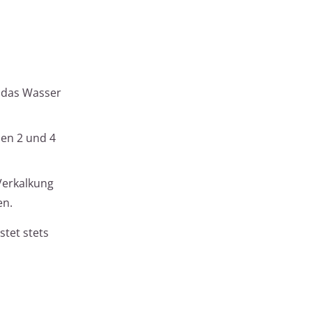
 das Wasser
hen 2 und 4
Verkalkung
en.
stet stets