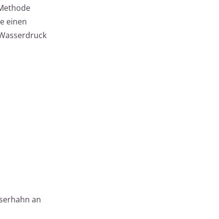
 Methode
ie einen
r Wasserdruck
sserhahn an