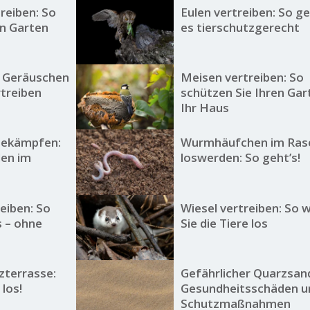
reiben: So
Eulen vertreiben: So ge
en Garten
es tierschutzgerecht
t Geräuschen
Meisen vertreiben: So
treiben
schützen Sie Ihren Gar
Ihr Haus
bekämpfen:
Wurmhäufchen im Ras
den im
loswerden: So geht’s!
eiben: So
Wiesel vertreiben: So 
s – ohne
Sie die Tiere los
zterrasse:
Gefährlicher Quarzsan
 los!
Gesundheitsschäden u
Schutzmaßnahmen