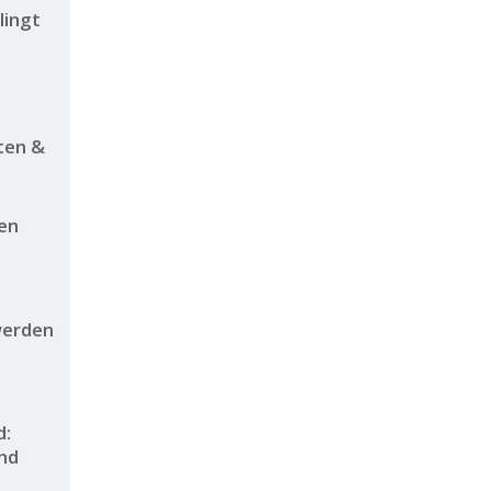
lingt
ten &
en
werden
d:
nd