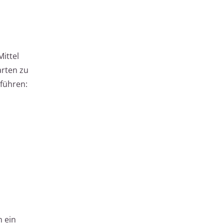
ittel
arten zu
 führen:
n ein