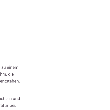
e zu einem
ehm, die
 entstehen.
eichern und
atur bei,