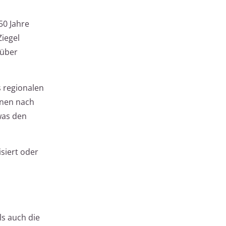
50 Jahre
Ziegel
 über
 regionalen
nnen nach
was den
siert oder
ls auch die