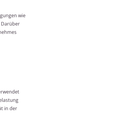
ngungen wie
. Darüber
genehmes
verwendet
elastung
t in der