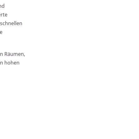
nd
erte
 schnellen
re
en Räumen,
en hohen