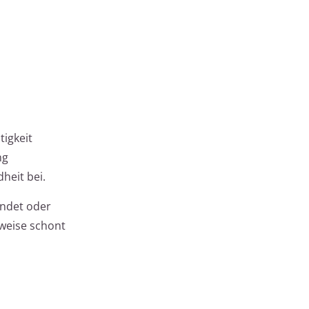
tigkeit
ng
heit bei.
endet oder
uweise schont